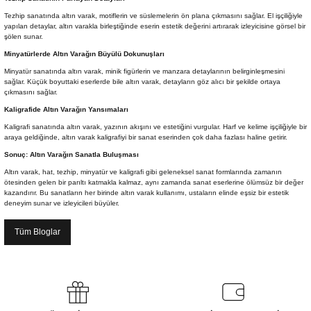
EKNİK ÇİZİM SETLERİ
I MALZEMELER
ZEMELER
R
Muz Kağıtları Aharlı
Tezhip sanatında altın varak, motiflerin ve süslemelerin ön plana çıkmasını sağlar. El işçiliğiyle
yapılan detaylar, altın varakla birleştiğinde eserin estetik değerini artırarak izleyicisine görsel bir
şölen sunar.
EÇLER
Minyatürlerde Altın Varağın Büyülü Dokunuşları
Minyatür sanatında altın varak, minik figürlerin ve manzara detaylarının belirginleşmesini
sağlar. Küçük boyuttaki eserlerde bile altın varak, detayların göz alıcı bir şekilde ortaya
çıkmasını sağlar.
Kaligrafide Altın Varağın Yansımaları
IDI
Kaligrafi sanatında altın varak, yazının akışını ve estetiğini vurgular. Harf ve kelime işçiliğiyle bir
araya geldiğinde, altın varak kaligrafiyi bir sanat eserinden çok daha fazlası haline getirir.
R
Sonuç: Altın Varağın Sanatla Buluşması
Altın varak, hat, tezhip, minyatür ve kaligrafi gibi geleneksel sanat formlarında zamanın
ötesinden gelen bir parıltı katmakla kalmaz, aynı zamanda sanat eserlerine ölümsüz bir değer
kazandırır. Bu sanatların her birinde altın varak kullanımı, ustaların elinde eşsiz bir estetik
deneyim sunar ve izleyicileri büyüler.
Tüm Bloglar