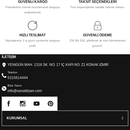
GÜVENLİ KARGO
TAKSİT SEÇENEKLERİ
Paketleriniz özenle hazırlanarak kargoya
Tüm alışverişlerde taksitle ödeme imkanı.
verilmektedir.
HIZLI TESLİMAT
GÜVENLİ ÖDEME
Siparişleriniz 3 iş günü içerisinde kargoya
256 Bit SSL şifreleme ile tüm ödemeleriniz
verilir.
güvenli.
İLETİŞİM
YENIGÜN MAH. 1316 SK. NO: 17 IÇ KAPI NO: Z1 KONAK IZMIR
Telefon
5315614444
Bize Yazın
info@sanatdiyari.com
KURUMSAL