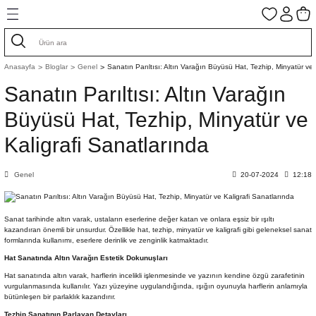
Geri Dön
Geri Dön
Geri Dön
Geri Dön
Geri Dön
Geri Dön
Geri Dön
Geri Dön
ASIM ESERLER
GUAJ VE SULU BOYALAR
AHARLI KAĞITLAR
AHARSIZ KAĞITLAR
Anasayfa
Bloglar
Genel
Sanatın Parıltısı: Altın Varağın Büyüsü Hat, Tezhip, Minyatür ve 
Sanatın Parıltısı: Altın Varağın
AR
 ALTINLAR
 Eserler
GUAJ BOYALAR
Aharlı Bhutan Kağıt
Aharsız İtalyan Kağıtlar
Büyüsü Hat, Tezhip, Minyatür ve
 BOYALAR
 BOYALAR
TLAR
AR
Eserler
SULU BOYALAR
Aharlı İtalyan Kağıtlar
Aharsız Japon Kağıtları
Kaligrafi Sanatlarında
AR
I
RAK
SERLER
Aharlı Japon Kağıtları
Aharsız Nepal El Yapımı Kağıtlar
Genel
20-07-2024
12:18
Ş KUTULARI
GELLER
TUAR
Kağıtlar
Aharlı Nepal El Yapımı Kağıtlar
Bhutan Kağıdı Aharsız
Sanat tarihinde altın varak, ustaların eserlerine değer katan ve onlara eşsiz bir ışıltı
ZEMELER
Çift Taraf Aharlı Kağıtlar
Fil Kağıtları
kazandıran önemli bir unsurdur. Özellikle hat, tezhip, minyatür ve kaligrafi gibi geleneksel sanat
formlarında kullanımı, eserlere derinlik ve zenginlik katmaktadır.
Hat Sanatında Altın Varağın Estetik Dokunuşları
ALARI
DUT KAĞIDI
Muz Kağıtları Aharsız
Hat sanatında altın varak, harflerin incelikli işlenmesinde ve yazının kendine özgü zarafetinin
vurgulanmasında kullanılır. Yazı yüzeyine uygulandığında, ışığın oyunuyla harflerin anlamıyla
bütünleşen bir parlaklık kazandırır.
AYRACI
EMLERİ
I
KORE KAĞIDI
Papirus Kağıdı
Tezhip Sanatının Parlayan Detayları