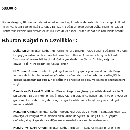
EKNİK ÇİZİM SETLERİ
I MALZEMELER
ZEMELER
R
Muz Kağıtları Aharlı
500,00 ₺
EÇLER
Bhutan kağıdı
, Bhutan'ın geleneksel el yapımı kağıt üretiminde kullanılan ve zengin kültürel
mirası yansıtan özel bir kağıt türüdür. Bu kağıt, doğadan elde edilen doğal liflerin ve özgün
üretim tekniklerinin birleşimiyle oluşturulur ve geleneksel Bhutan sanatının zarif bir ifadesidir.
Bhutan Kağıdının Özellikleri:
IDI
Doğal Lifler
: Bhutan kağıdı, genellikle yerel bitkilerden elde edilen doğal liflerle üretilir.
En yaygın kullanılan lifler, özellikle
daphne
bitkisi ve
broussonetia
(yerel olarak
"mitsumata" olarak bilinir) gibi doğal kaynaklardan sağlanır. Bu lifler, kağıdın
R
dayanıklılığını ve özgün dokusunu artırır.
El Yapımı Üretim
: Bhutan kağıdı, geleneksel el yapımı yöntemlerle üretilir. Kağıt
yapımında kullanılan teknikler yüzyıllardır süregelen ve her adımında el işçiliği ile
özenle hazırlanır. Bu süreç, her kağıdın benzersiz bir doku ve karakter kazanmasını
sağlar.
Estetik ve Dokusal Özellikler
: Bhutan kağıdının yüzeyi genellikle dokulu ve hafif
pürüzlüdür. Doğal liflerin bıraktığı izler, kağıdın estetik çekiciliğini artırır ve ona özel bir
görünüm kazandırır. Kağıdın rengi, doğal bitki liflerinin etkisiyle değişir ve doğal
tonlarda olabilir.
Kullanım Alanları
: Bhutan kağıdı, geleneksel belgeler, el yapımı sanat projeleri, özel
davetiyeler, kaligrafi ve süslemeler için kullanılır. Ayrıca, bu kağıt türü, el yapımı
defterler, kitap kapakları ve diğer sanat eserleri için ideal bir malzemedir.
Kültürel ve Tarihî Önemi
: Bhutan kağıdı, Bhutan’ın kültürel mirasının önemli bir