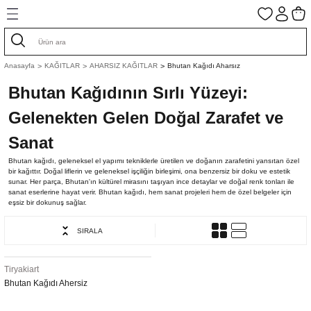
Geri Dön
Geri Dön
Geri Dön
Geri Dön
Geri Dön
Geri Dön
Geri Dön
Geri Dön
ASIM ESERLER
GUAJ VE SULU BOYALAR
AHARLI KAĞITLAR
AHARSIZ KAĞITLAR
Anasayfa
KAĞITLAR
AHARSIZ KAĞITLAR
Bhutan Kağıdı Aharsız
Bhutan Kağıdının Sırlı Yüzeyi:
AR
 ALTINLAR
 Eserler
GUAJ BOYALAR
Aharlı Bhutan Kağıt
Aharsız İtalyan Kağıtlar
Gelenekten Gelen Doğal Zarafet ve
 BOYALAR
 BOYALAR
TLAR
AR
Eserler
SULU BOYALAR
Aharlı İtalyan Kağıtlar
Aharsız Japon Kağıtları
Sanat
AR
I
RAK
SERLER
Aharlı Japon Kağıtları
Aharsız Nepal El Yapımı Kağıtlar
Bhutan kağıdı, geleneksel el yapımı tekniklerle üretilen ve doğanın zarafetini yansıtan özel
bir kağıttır. Doğal liflerin ve geleneksel işçiliğin birleşimi, ona benzersiz bir doku ve estetik
sunar. Her parça, Bhutan'ın kültürel mirasını taşıyan ince detaylar ve doğal renk tonları ile
Ş KUTULARI
GELLER
TUAR
Kağıtlar
Aharlı Nepal El Yapımı Kağıtlar
Bhutan Kağıdı Aharsız
sanat eserlerine hayat verir. Bhutan kağıdı, hem sanat projeleri hem de özel belgeler için
eşsiz bir dokunuş sağlar.
ZEMELER
Çift Taraf Aharlı Kağıtlar
Fil Kağıtları
SIRALA
ALARI
DUT KAĞIDI
Muz Kağıtları Aharsız
Tiryakiart
Bhutan Kağıdı Ahersiz
AYRACI
EMLERİ
I
KORE KAĞIDI
Papirus Kağıdı