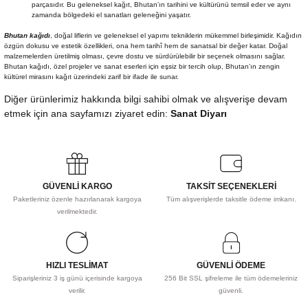
parçasıdır. Bu geleneksel kağıt, Bhutan’ın tarihini ve kültürünü temsil eder ve aynı
zamanda bölgedeki el sanatları geleneğini yaşatır.
Bhutan kağıdı
, doğal liflerin ve geleneksel el yapımı tekniklerin mükemmel birleşimidir. Kağıdın
özgün dokusu ve estetik özellikleri, ona hem tarihî hem de sanatsal bir değer katar. Doğal
malzemelerden üretilmiş olması, çevre dostu ve sürdürülebilir bir seçenek olmasını sağlar.
Bhutan kağıdı, özel projeler ve sanat eserleri için eşsiz bir tercih olup, Bhutan’ın zengin
kültürel mirasını kağıt üzerindeki zarif bir ifade ile sunar.
Diğer ürünlerimiz hakkında bilgi sahibi olmak ve alışverişe devam
etmek için ana sayfamızı ziyaret edin:
Sanat Diyarı
GÜVENLİ KARGO
TAKSİT SEÇENEKLERİ
Paketleriniz özenle hazırlanarak kargoya
Tüm alışverişlerde taksitle ödeme imkanı.
verilmektedir.
HIZLI TESLİMAT
GÜVENLİ ÖDEME
Siparişleriniz 3 iş günü içerisinde kargoya
256 Bit SSL şifreleme ile tüm ödemeleriniz
verilir.
güvenli.