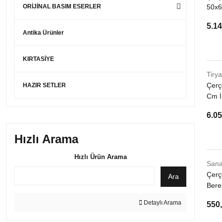
ORİJİNAL BASIM ESERLER
50x6
5.14
Antika Ürünler
KIRTASİYE
Tirya
Çerç
HAZIR SETLER
Cm İ
6.05
Hızlı Arama
Hızlı Ürün Arama
Sana
Çerçe
Ara
Bere
Basım
Detaylı Arama
550,