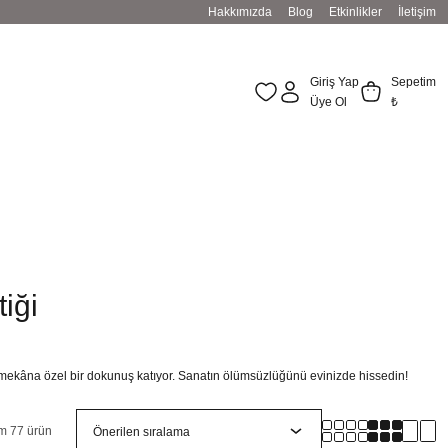
Hakkımızda
Blog
Etkinlikler
İletişim
Giriş Yap
Sepetim
Üye Ol
₺
iği
er mekâna özel bir dokunuş katıyor. Sanatın ölümsüzlüğünü evinizde hissedin!
m 77 ürün