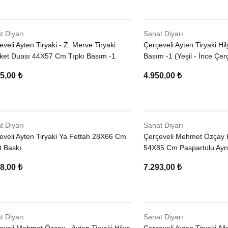
t Diyarı
Sanat Diyarı
veli Ayten Tiryaki - Z. Merve Tiryaki
Çerçeveli Ayten Tiryaki H
ket Duası 44X57 Cm Tıpkı Basım -1
Basım -1 (Yeşil - İnce Çer
5,00 ₺
4.950,00 ₺
t Diyarı
Sanat Diyarı
eveli Ayten Tiryaki Ya Fettah 28X66 Cm
Çerçeveli Mehmet Özçay K
t Baskı
54X85 Cm Paspartolu Ayna
8,00 ₺
7.293,00 ₺
t Diyarı
Sanat Diyarı