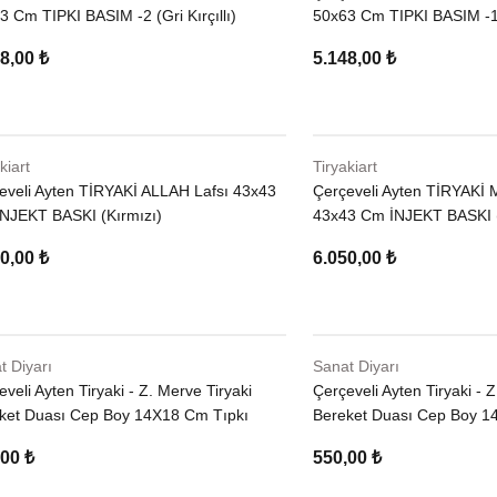
3 Cm TIPKI BASIM -2 (Gri Kırçıllı)
50x63 Cm TIPKI BASIM -1 (
8,00 ₺
5.148,00 ₺
kiart
Tiryakiart
eveli Ayten TİRYAKİ ALLAH Lafsı 43x43
Çerçeveli Ayten TİRYAKİ
NJEKT BASKI (Kırmızı)
43x43 Cm İNJEKT BASKI (
0,00 ₺
6.050,00 ₺
t Diyarı
Sanat Diyarı
veli Ayten Tiryaki - Z. Merve Tiryaki
Çerçeveli Ayten Tiryaki - Z
ket Duası Cep Boy 14X18 Cm Tıpkı
Bereket Duası Cep Boy 1
 -4 (Altın)
Basım -3 (Siyah)
00 ₺
550,00 ₺