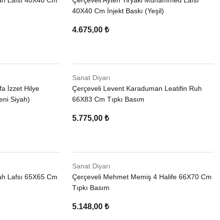
llah Lafsı 40X40 Cm
Çerçeveli Ayten Tiryaki Muhammed Lafsı
40X40 Cm İnjekt Baskı (Yeşil)
4.675,00 ₺
Sanat Diyarı
a İzzet Hilye
Çerçeveli Levent Karaduman Leatifin Ruh
ni Siyah)
66X83 Cm Tıpkı Basım
5.775,00 ₺
Sanat Diyarı
llah Lafsı 65X65 Cm
Çerçeveli Mehmet Memiş 4 Halife 66X70 Cm
Tıpkı Basım
5.148,00 ₺