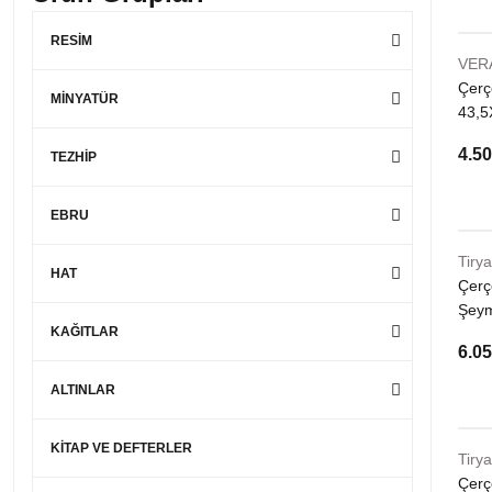
RESİM
VER
Çerçe
MİNYATÜR
43,5
4.50
TEZHİP
EBRU
Tirya
HAT
Çerç
Şeym
KAĞITLAR
6.05
ALTINLAR
KİTAP VE DEFTERLER
Tirya
Çerç