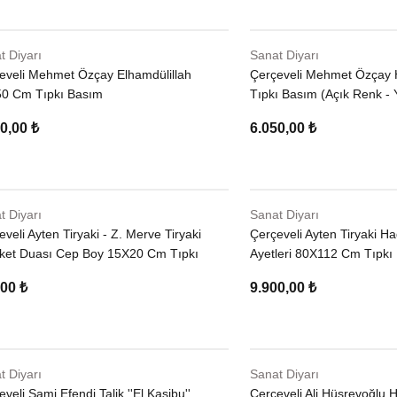
t Diyarı
Sanat Diyarı
eveli Mehmet Özçay Elhamdülillah
Çerçeveli Mehmet Özçay 
0 Cm Tıpkı Basım
Tıpkı Basım (Açık Renk - 
0,00 ₺
6.050,00 ₺
t Diyarı
Sanat Diyarı
veli Ayten Tiryaki - Z. Merve Tiryaki
Çerçeveli Ayten Tiryaki Ha
ket Duası Cep Boy 15X20 Cm Tıpkı
Ayetleri 80X112 Cm Tıpkı
 -1 (Altın Kırçıllı )
00 ₺
9.900,00 ₺
t Diyarı
Sanat Diyarı
veli Sami Efendi Talik ''El Kasibu''
Çerçeveli Ali Hüsrevoğlu