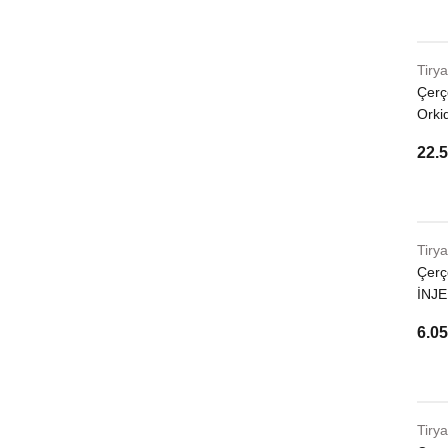
Tirya
Çerç
Orki
22.5
Tirya
Çerç
İNJE
6.05
Tirya