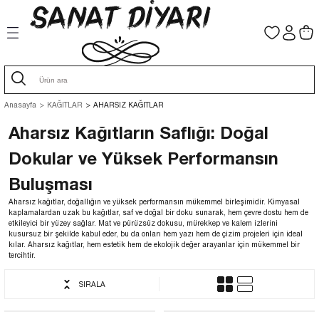
Geri Dön
Geri Dön
Geri Dön
Geri Dön
Geri Dön
Geri Dön
Geri Dön
Geri Dön
ASIM ESERLER
GUAJ VE SULU BOYALAR
AHARLI KAĞITLAR
AHARSIZ KAĞITLAR
İ
AR
K ALTINLAR
al Eserler
GUAJ BOYALAR
Aharlı Bhutan Kağıt
Aharsız İtalyan Kağıtlar
Anasayfa
KAĞITLAR
AHARSIZ KAĞITLAR
 BOYALAR
 BOYALAR
TLAR
LAR
 Eserler
SULU BOYALAR
Aharlı İtalyan Kağıtlar
Aharsız Japon Kağıtları
Aharsız Kağıtların Saflığı: Doğal
Dokular ve Yüksek Performansın
AR
RI
RAK
SERLER
Aharlı Japon Kağıtları
Aharsız Nepal El Yapımı Kağıtlar
Buluşması
Ş KUTULARI
GELLER
TUAR
 Kağıtlar
Aharlı Nepal El Yapımı Kağıtlar
Bhutan Kağıdı Aharsız
Aharsız kağıtlar, doğallığın ve yüksek performansın mükemmel birleşimidir. Kimyasal
kaplamalardan uzak bu kağıtlar, saf ve doğal bir doku sunarak, hem çevre dostu hem de
etkileyici bir yüzey sağlar. Mat ve pürüzsüz dokusu, mürekkep ve kalem izlerini
ZEMELER
Çift Taraf Aharlı Kağıtlar
Fil Kağıtları
kusursuz bir şekilde kabul eder, bu da onları hem yazı hem de çizim projeleri için ideal
kılar. Aharsız kağıtlar, hem estetik hem de ekolojik değer arayanlar için mükemmel bir
tercihtir.
SALARI
DUT KAĞIDI
Muz Kağıtları Aharsız
SIRALA
ı
AYRACI
EMLERİ
I
KORE KAĞIDI
Papirus Kağıdı