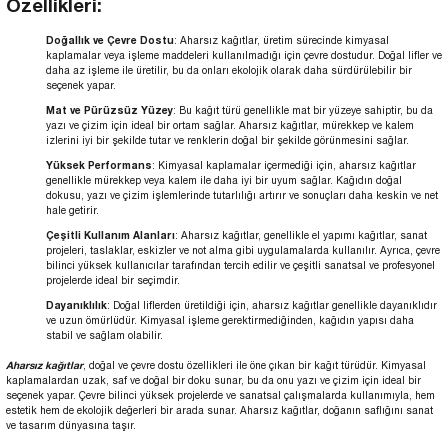
Özellikleri:
Doğallık ve Çevre Dostu
: Aharsız kağıtlar, üretim sürecinde kimyasal
kaplamalar veya işleme maddeleri kullanılmadığı için çevre dostudur. Doğal lifler ve
daha az işleme ile üretilir, bu da onları ekolojik olarak daha sürdürülebilir bir
seçenek yapar.
Mat ve Pürüzsüz Yüzey
: Bu kağıt türü genellikle mat bir yüzeye sahiptir, bu da
yazı ve çizim için ideal bir ortam sağlar. Aharsız kağıtlar, mürekkep ve kalem
izlerini iyi bir şekilde tutar ve renklerin doğal bir şekilde görünmesini sağlar.
Yüksek Performans
: Kimyasal kaplamalar içermediği için, aharsız kağıtlar
genellikle mürekkep veya kalem ile daha iyi bir uyum sağlar. Kağıdın doğal
dokusu, yazı ve çizim işlemlerinde tutarlılığı artırır ve sonuçları daha keskin ve net
hale getirir.
Çeşitli Kullanım Alanları
: Aharsız kağıtlar, genellikle el yapımı kağıtlar, sanat
projeleri, taslaklar, eskizler ve not alma gibi uygulamalarda kullanılır. Ayrıca, çevre
bilinci yüksek kullanıcılar tarafından tercih edilir ve çeşitli sanatsal ve profesyonel
projelerde ideal bir seçimdir.
Dayanıklılık
: Doğal liflerden üretildiği için, aharsız kağıtlar genellikle dayanıklıdır
ve uzun ömürlüdür. Kimyasal işleme gerektirmediğinden, kağıdın yapısı daha
stabil ve sağlam olabilir.
Aharsız kağıtlar
, doğal ve çevre dostu özellikleri ile öne çıkan bir kağıt türüdür. Kimyasal
kaplamalardan uzak, saf ve doğal bir doku sunar, bu da onu yazı ve çizim için ideal bir
seçenek yapar. Çevre bilinci yüksek projelerde ve sanatsal çalışmalarda kullanımıyla, hem
estetik hem de ekolojik değerleri bir arada sunar. Aharsız kağıtlar, doğanın saflığını sanat
ve tasarım dünyasına taşır.