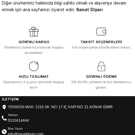
Diğer ürünlerimiz hakkında bilgi sahibi olmak ve alışverişe devam
Sanat Diyarı
etmek için ana sayfamızı ziyaret edin:
GÜVENLİ KARGO
TAKSİT SEÇENEKLERİ
Paketleriniz özenle hazırlanarak kargoya
Tüm alışverişlerde taksitle ödeme imkanı.
verilmektedir.
HIZLI TESLİMAT
GÜVENLİ ÖDEME
Siparişleriniz 3 iş günü içerisinde kargoya
256 Bit SSL şifreleme ile tüm ödemeleriniz
verilir.
güvenli.
İLETİŞİM
YENIGÜN MAH. 1316 SK. NO: 17 IÇ KAPI NO: Z1 KONAK IZMIR
Telefon
5315614444
Bize Yazın
info@sanatdiyari.com