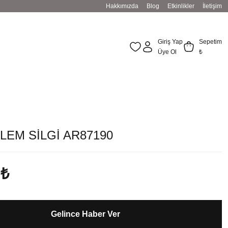
Hakkımızda
Blog
Etkinlikler
İletişim
Giriş Yap
Sepetim
Üye Ol
₺
ALEM SİLGİ AR87190
 ₺
Gelince Haber Ver