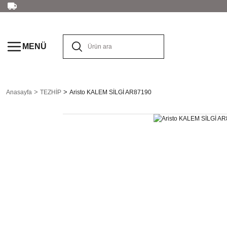
MENÜ
Anasayfa
TEZHİP
Aristo KALEM SİLGİ AR87190