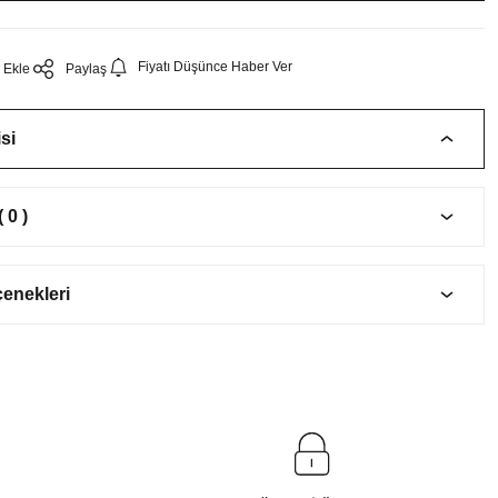
Fiyatı Düşünce Haber Ver
Paylaş
si
 0 )
çenekleri