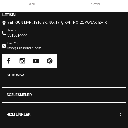
verilir.
güvenli.
İLETİŞİM
YENIGÜN MAH. 1316 SK. NO: 17 IÇ KAPI NO: Z1 KONAK IZMIR
Telefon
5315614444
Bize Yazın
info@sanatdiyari.com
KURUMSAL
SÖZLEŞMELER
HIZLI LİNKLER