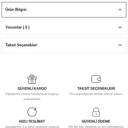
EKNİK ÇİZİM SETLERİ
I MALZEMELER
ZEMELER
R
Muz Kağıtları Aharlı
Ürün Bilgisi
EÇLER
Yorumlar ( 0 )
Taksit Seçenekleri
IDI
R
GÜVENLİ KARGO
TAKSİT SEÇENEKLERİ
Paketleriniz özenle hazırlanarak kargoya
Tüm alışverişlerde taksitle ödeme imkanı.
verilmektedir.
HIZLI TESLİMAT
GÜVENLİ ÖDEME
Siparişleriniz 3 iş günü içerisinde kargoya
256 Bit SSL şifreleme ile tüm ödemeleriniz