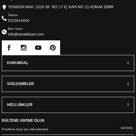
YENIGÜN MAH. 1316 SK. NO: 17 IÇ KAPI NO: Z1 KONAK IZMIR
Telefon
5315614444
Bize Yazın
info@sanatdiyari.com
KURUMSAL
SÖZLEŞMELER
HIZLI LİNKLER
BÜLTENE ABONE OLUN
KAYDOL