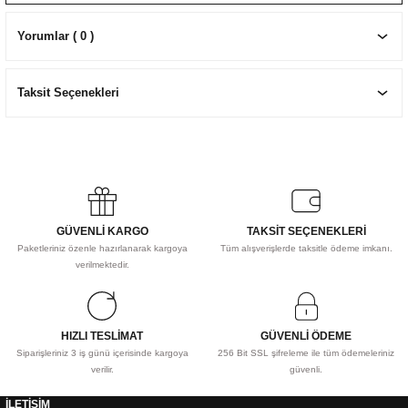
EKNİK ÇİZİM SETLERİ
I MALZEMELER
ZEMELER
R
Muz Kağıtları Aharlı
Yorumlar ( 0 )
EÇLER
Taksit Seçenekleri
IDI
R
GÜVENLİ KARGO
TAKSİT SEÇENEKLERİ
Paketleriniz özenle hazırlanarak kargoya
Tüm alışverişlerde taksitle ödeme imkanı.
verilmektedir.
HIZLI TESLİMAT
GÜVENLİ ÖDEME
Siparişleriniz 3 iş günü içerisinde kargoya
256 Bit SSL şifreleme ile tüm ödemeleriniz
verilir.
güvenli.
İLETİŞİM