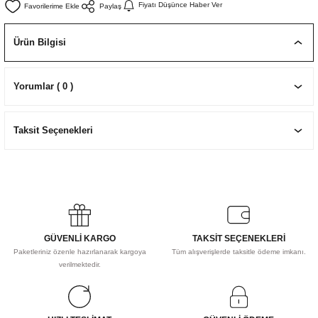
Fiyatı Düşünce Haber Ver
Paylaş
EKNİK ÇİZİM SETLERİ
I MALZEMELER
ZEMELER
R
Muz Kağıtları Aharlı
Ürün Bilgisi
EÇLER
Yorumlar ( 0 )
IDI
Taksit Seçenekleri
R
GÜVENLİ KARGO
TAKSİT SEÇENEKLERİ
Paketleriniz özenle hazırlanarak kargoya
Tüm alışverişlerde taksitle ödeme imkanı.
verilmektedir.