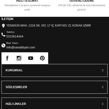
HIZLI TESLİMAT
GÜVENLİ ÖDEME
Siparişleriniz 3 iş günü içerisinde kargoya
256 Bit SSL şifreleme ile tüm ödemeleriniz
verilir.
güvenli.
İLETİŞİM
YENIGÜN MAH. 1316 SK. NO: 17 IÇ KAPI NO: Z1 KONAK IZMIR
Telefon
5315614444
Bize Yazın
info@sanatdiyari.com
KURUMSAL
SÖZLEŞMELER
HIZLI LİNKLER