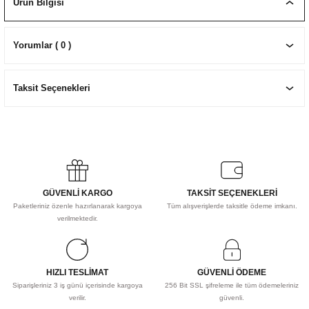
Ürün Bilgisi
EKNİK ÇİZİM SETLERİ
I MALZEMELER
ZEMELER
R
Muz Kağıtları Aharlı
Yorumlar ( 0 )
EÇLER
Taksit Seçenekleri
IDI
R
GÜVENLİ KARGO
TAKSİT SEÇENEKLERİ
Paketleriniz özenle hazırlanarak kargoya
Tüm alışverişlerde taksitle ödeme imkanı.
verilmektedir.
HIZLI TESLİMAT
GÜVENLİ ÖDEME
Siparişleriniz 3 iş günü içerisinde kargoya
256 Bit SSL şifreleme ile tüm ödemeleriniz
verilir.
güvenli.