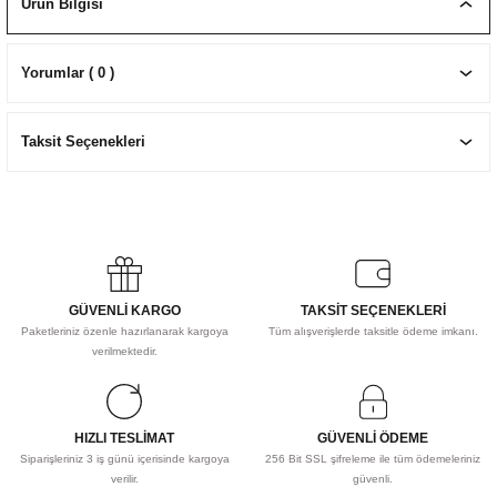
Ürün Bilgisi
EKNİK ÇİZİM SETLERİ
I MALZEMELER
ZEMELER
R
Muz Kağıtları Aharlı
Yorumlar ( 0 )
EÇLER
Taksit Seçenekleri
IDI
R
GÜVENLİ KARGO
TAKSİT SEÇENEKLERİ
Paketleriniz özenle hazırlanarak kargoya
Tüm alışverişlerde taksitle ödeme imkanı.
verilmektedir.
HIZLI TESLİMAT
GÜVENLİ ÖDEME
Siparişleriniz 3 iş günü içerisinde kargoya
256 Bit SSL şifreleme ile tüm ödemeleriniz
verilir.
güvenli.