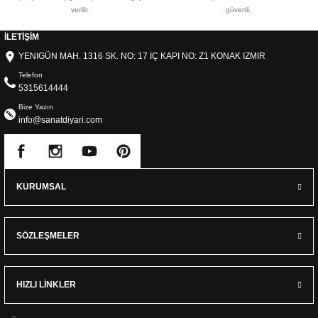
verilir.
güvenli.
İLETİŞİM
YENIGÜN MAH. 1316 SK. NO: 17 IÇ KAPI NO: Z1 KONAK IZMIR
Telefon
5315614444
Bize Yazın
info@sanatdiyari.com
KURUMSAL
SÖZLEŞMELER
HIZLI LİNKLER