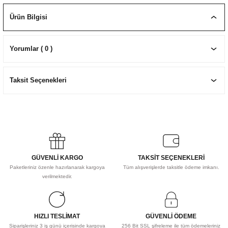
EKNİK ÇİZİM SETLERİ
I MALZEMELER
ZEMELER
R
Muz Kağıtları Aharlı
Ürün Bilgisi
EÇLER
Yorumlar ( 0 )
Taksit Seçenekleri
IDI
R
GÜVENLİ KARGO
TAKSİT SEÇENEKLERİ
Paketleriniz özenle hazırlanarak kargoya
Tüm alışverişlerde taksitle ödeme imkanı.
verilmektedir.
HIZLI TESLİMAT
GÜVENLİ ÖDEME
Siparişleriniz 3 iş günü içerisinde kargoya
256 Bit SSL şifreleme ile tüm ödemeleriniz