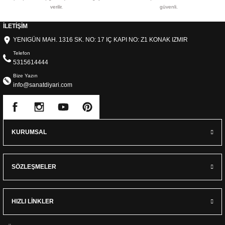
verilir.
güvenli.
İLETİŞİM
YENIGÜN MAH. 1316 SK. NO: 17 IÇ KAPI NO: Z1 KONAK IZMIR
Telefon
5315614444
Bize Yazın
info@sanatdiyari.com
KURUMSAL
SÖZLEŞMELER
HIZLI LİNKLER