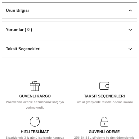
EKNİK ÇİZİM SETLERİ
I MALZEMELER
ZEMELER
R
Muz Kağıtları Aharlı
Ürün Bilgisi
EÇLER
Yorumlar ( 0 )
Taksit Seçenekleri
IDI
R
GÜVENLİ KARGO
TAKSİT SEÇENEKLERİ
Paketleriniz özenle hazırlanarak kargoya
Tüm alışverişlerde taksitle ödeme imkanı.
verilmektedir.
HIZLI TESLİMAT
GÜVENLİ ÖDEME
Siparişleriniz 3 iş günü içerisinde kargoya
256 Bit SSL şifreleme ile tüm ödemeleriniz