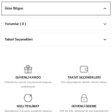
EKNİK ÇİZİM SETLERİ
I MALZEMELER
ZEMELER
R
Muz Kağıtları Aharlı
Ürün Bilgisi
EÇLER
Yorumlar ( 0 )
Taksit Seçenekleri
IDI
R
GÜVENLİ KARGO
TAKSİT SEÇENEKLERİ
Paketleriniz özenle hazırlanarak kargoya
Tüm alışverişlerde taksitle ödeme imkanı.
verilmektedir.
HIZLI TESLİMAT
GÜVENLİ ÖDEME
Siparişleriniz 3 iş günü içerisinde kargoya
256 Bit SSL şifreleme ile tüm ödemeleriniz