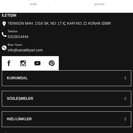
verilir.
güvenli.
İLETİŞİM
YENIGÜN MAH. 1316 SK. NO: 17 IÇ KAPI NO: Z1 KONAK IZMIR
Telefon
5315614444
Bize Yazın
info@sanatdiyari.com
KURUMSAL
SÖZLEŞMELER
HIZLI LİNKLER