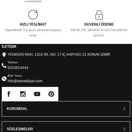
verilmektedir.
HIZLI TESLİMAT
GÜVENLİ ÖDEME
Siparişleriniz 3 iş günü içerisinde kargoya
256 Bit SSL şifreleme ile tüm ödemeleriniz
verilir.
güvenli.
İLETİŞİM
YENIGÜN MAH. 1316 SK. NO: 17 IÇ KAPI NO: Z1 KONAK IZMIR
Telefon
5315614444
Bize Yazın
info@sanatdiyari.com
KURUMSAL
SÖZLEŞMELER