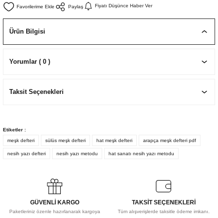
Fiyatı Düşünce Haber Ver
Paylaş
EKNİK ÇİZİM SETLERİ
I MALZEMELER
ZEMELER
R
Muz Kağıtları Aharlı
Ürün Bilgisi
EÇLER
Yorumlar ( 0 )
IDI
Taksit Seçenekleri
R
Etiketler :
meşk defteri
sülüs meşk defteri
hat meşk defteri
arapça meşk defteri pdf
nesih yazı defteri
nesih yazı metodu
hat sanatı nesih yazı metodu
GÜVENLİ KARGO
TAKSİT SEÇENEKLERİ
Paketleriniz özenle hazırlanarak kargoya
Tüm alışverişlerde taksitle ödeme imkanı.