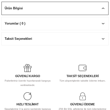
EKNİK ÇİZİM SETLERİ
I MALZEMELER
ZEMELER
R
Muz Kağıtları Aharlı
Ürün Bilgisi
EÇLER
Yorumlar ( 0 )
Taksit Seçenekleri
IDI
R
GÜVENLİ KARGO
TAKSİT SEÇENEKLERİ
Paketleriniz özenle hazırlanarak kargoya
Tüm alışverişlerde taksitle ödeme imkanı.
verilmektedir.
HIZLI TESLİMAT
GÜVENLİ ÖDEME
Siparişleriniz 3 iş günü içerisinde kargoya
256 Bit SSL şifreleme ile tüm ödemeleriniz