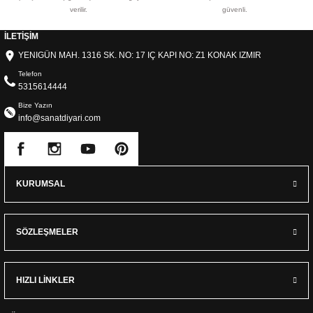
verilir.
güvenli.
İLETİŞİM
YENIGÜN MAH. 1316 SK. NO: 17 IÇ KAPI NO: Z1 KONAK IZMIR
Telefon
5315614444
Bize Yazın
info@sanatdiyari.com
KURUMSAL
SÖZLEŞMELER
HIZLI LİNKLER