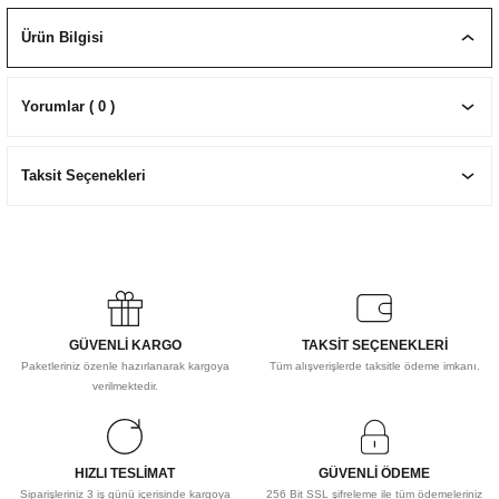
EKNİK ÇİZİM SETLERİ
I MALZEMELER
ZEMELER
R
Muz Kağıtları Aharlı
Ürün Bilgisi
EÇLER
Yorumlar ( 0 )
Taksit Seçenekleri
IDI
R
GÜVENLİ KARGO
TAKSİT SEÇENEKLERİ
Paketleriniz özenle hazırlanarak kargoya
Tüm alışverişlerde taksitle ödeme imkanı.
verilmektedir.
HIZLI TESLİMAT
GÜVENLİ ÖDEME
Siparişleriniz 3 iş günü içerisinde kargoya
256 Bit SSL şifreleme ile tüm ödemeleriniz