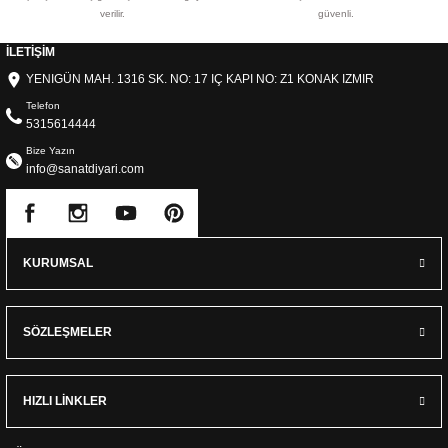
verilir.
güvenli.
İLETİŞİM
YENIGÜN MAH. 1316 SK. NO: 17 IÇ KAPI NO: Z1 KONAK IZMIR
Telefon
5315614444
Bize Yazın
info@sanatdiyari.com
KURUMSAL
SÖZLEŞMELER
HIZLI LİNKLER