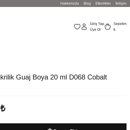
Hakkımızda
Blog
Etkinlikler
İletişim
Giriş Yap
Sepetim
Üye Ol
₺
krilik Guaj Boya 20 ml D068 Cobalt
 ₺