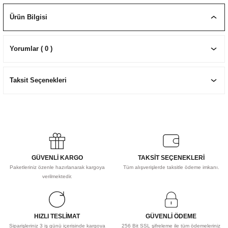
EKNİK ÇİZİM SETLERİ
I MALZEMELER
ZEMELER
R
Muz Kağıtları Aharlı
Ürün Bilgisi
EÇLER
Yorumlar ( 0 )
Taksit Seçenekleri
IDI
R
GÜVENLİ KARGO
TAKSİT SEÇENEKLERİ
Paketleriniz özenle hazırlanarak kargoya
Tüm alışverişlerde taksitle ödeme imkanı.
verilmektedir.
HIZLI TESLİMAT
GÜVENLİ ÖDEME
Siparişleriniz 3 iş günü içerisinde kargoya
256 Bit SSL şifreleme ile tüm ödemeleriniz