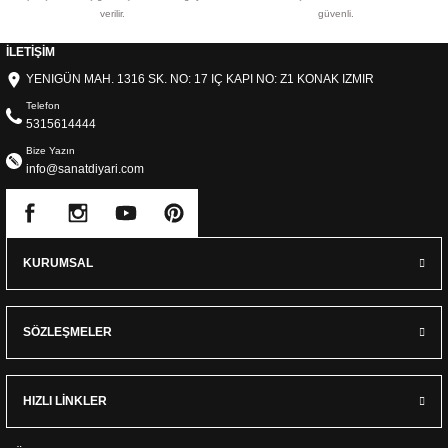
verilir.
güvenli.
İLETİŞİM
YENIGÜN MAH. 1316 SK. NO: 17 IÇ KAPI NO: Z1 KONAK IZMIR
Telefon
5315614444
Bize Yazın
info@sanatdiyari.com
KURUMSAL
SÖZLEŞMELER
HIZLI LİNKLER