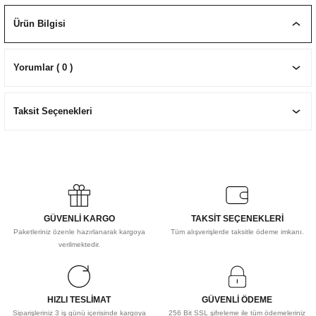
EKNİK ÇİZİM SETLERİ
I MALZEMELER
ZEMELER
R
Muz Kağıtları Aharlı
Ürün Bilgisi
EÇLER
Yorumlar ( 0 )
Taksit Seçenekleri
IDI
R
GÜVENLİ KARGO
TAKSİT SEÇENEKLERİ
Paketleriniz özenle hazırlanarak kargoya
Tüm alışverişlerde taksitle ödeme imkanı.
verilmektedir.
HIZLI TESLİMAT
GÜVENLİ ÖDEME
Siparişleriniz 3 iş günü içerisinde kargoya
256 Bit SSL şifreleme ile tüm ödemeleriniz