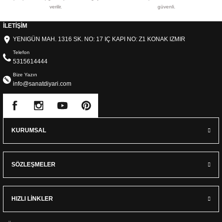
verilir.
güvenli.
İLETİŞİM
YENIGÜN MAH. 1316 SK. NO: 17 IÇ KAPI NO: Z1 KONAK IZMIR
Telefon
5315614444
Bize Yazın
info@sanatdiyari.com
KURUMSAL
SÖZLEŞMELER
HIZLI LİNKLER