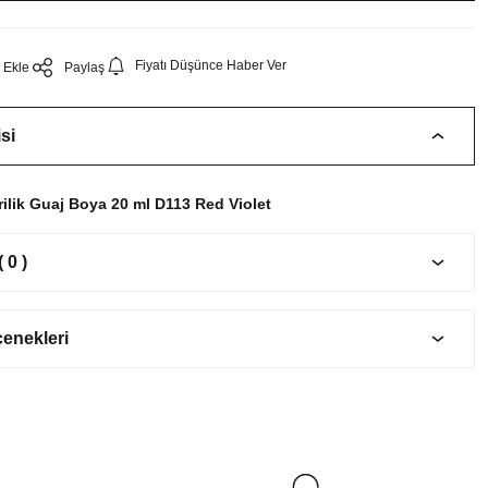
Fiyatı Düşünce Haber Ver
Paylaş
si
rilik Guaj Boya 20 ml D113 Red Violet
 0 )
çenekleri