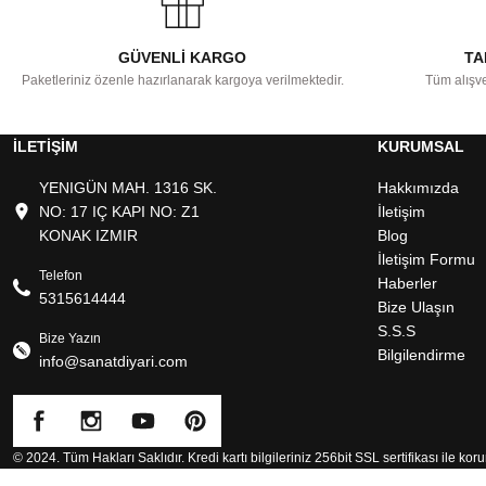
GÜVENLİ KARGO
TA
Paketleriniz özenle hazırlanarak kargoya verilmektedir.
Tüm alışve
İLETİŞİM
KURUMSAL
YENIGÜN MAH. 1316 SK.
Hakkımızda
NO: 17 IÇ KAPI NO: Z1
İletişim
KONAK IZMIR
Blog
İletişim Formu
Telefon
Haberler
5315614444
Bize Ulaşın
S.S.S
Bize Yazın
Bilgilendirme
info@sanatdiyari.com
© 2024. Tüm Hakları Saklıdır.
Kredi kartı bilgileriniz 256bit SSL sertifikası ile kor