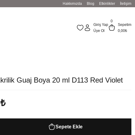
Hakkımızda
Blog
Etkinlikler
İletişim
0
Giriş Yap
Sepetim
Üye Ol
0,00
₺
krilik Guaj Boya 20 ml D113 Red Violet
 ₺
Sepete Ekle