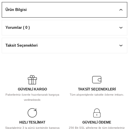
EKNİK ÇİZİM SETLERİ
I MALZEMELER
ZEMELER
R
Muz Kağıtları Aharlı
Ürün Bilgisi
EÇLER
Yorumlar ( 0 )
Taksit Seçenekleri
IDI
R
GÜVENLİ KARGO
TAKSİT SEÇENEKLERİ
Paketleriniz özenle hazırlanarak kargoya
Tüm alışverişlerde taksitle ödeme imkanı.
verilmektedir.
HIZLI TESLİMAT
GÜVENLİ ÖDEME
Siparişleriniz 3 iş günü içerisinde kargoya
256 Bit SSL şifreleme ile tüm ödemeleriniz