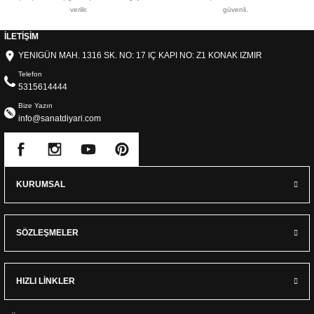
verilir.
güvenli.
İLETİŞİM
YENIGÜN MAH. 1316 SK. NO: 17 IÇ KAPI NO: Z1 KONAK IZMIR
Telefon
5315614444
Bize Yazın
info@sanatdiyari.com
KURUMSAL
SÖZLEŞMELER
HIZLI LİNKLER