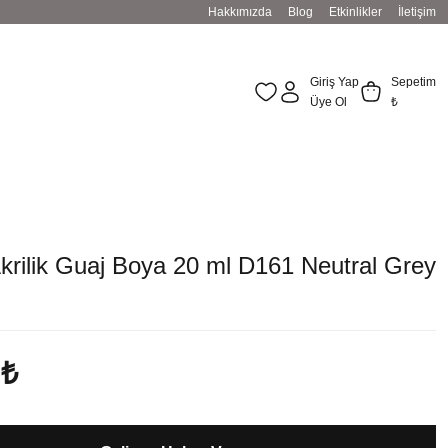
Hakkımızda
Blog
Etkinlikler
İletişim
Giriş Yap
Sepetim
Üye Ol
₺
krilik Guaj Boya 20 ml D161 Neutral Grey
 ₺