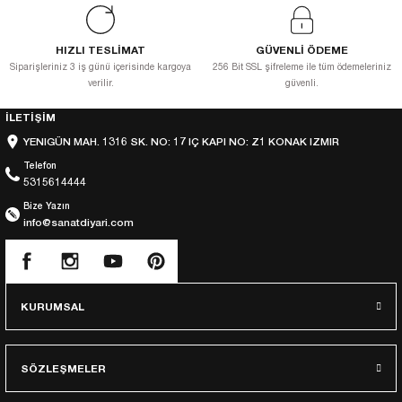
HIZLI TESLİMAT
GÜVENLİ ÖDEME
Siparişleriniz 3 iş günü içerisinde kargoya
256 Bit SSL şifreleme ile tüm ödemeleriniz
verilir.
güvenli.
İLETİŞİM
YENIGÜN MAH. 1316 SK. NO: 17 IÇ KAPI NO: Z1 KONAK IZMIR
Telefon
5315614444
Bize Yazın
info@sanatdiyari.com
KURUMSAL
SÖZLEŞMELER