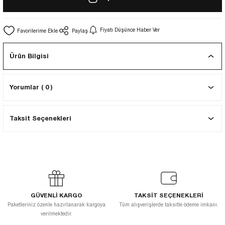
EKNİK ÇİZİM SETLERİ
I MALZEMELER
ZEMELER
R
Muz Kağıtları Aharlı
Fiyatı Düşünce Haber Ver
Paylaş
EÇLER
Ürün Bilgisi
ĞIDI
Yorumlar ( 0 )
R
Taksit Seçenekleri
GÜVENLİ KARGO
TAKSİT SEÇENEKLERİ
Paketleriniz özenle hazırlanarak kargoya
Tüm alışverişlerde taksitle ödeme imkanı.
verilmektedir.