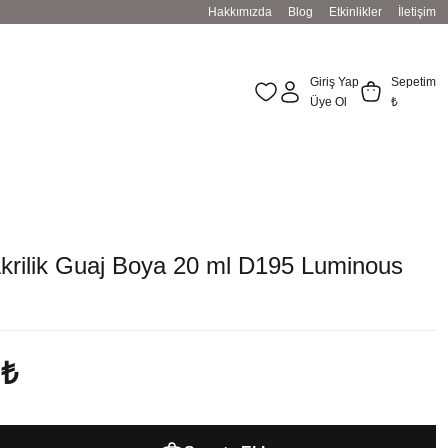
Hakkımızda
Blog
Etkinlikler
İletişim
Giriş Yap
Sepetim
Üye Ol
₺
Akrilik Guaj Boya 20 ml D195 Luminous
 ₺