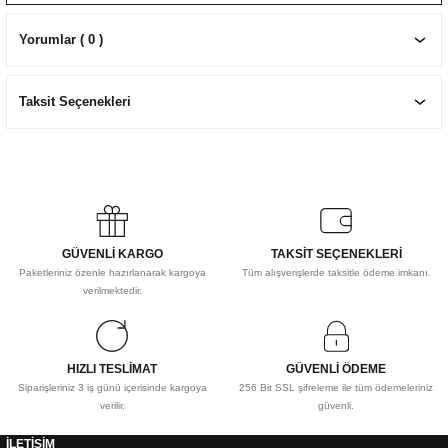
EKNİK ÇİZİM SETLERİ
I MALZEMELER
ZEMELER
R
Muz Kağıtları Aharlı
Yorumlar ( 0 )
EÇLER
Taksit Seçenekleri
IDI
R
GÜVENLİ KARGO
TAKSİT SEÇENEKLERİ
Paketleriniz özenle hazırlanarak kargoya
Tüm alışverişlerde taksitle ödeme imkanı.
verilmektedir.
HIZLI TESLİMAT
GÜVENLİ ÖDEME
Siparişleriniz 3 iş günü içerisinde kargoya
256 Bit SSL şifreleme ile tüm ödemeleriniz
verilir.
güvenli.
İLETİŞİM