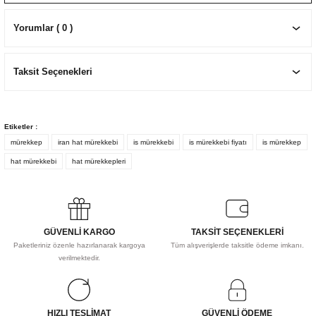
EKNİK ÇİZİM SETLERİ
I MALZEMELER
ZEMELER
R
Muz Kağıtları Aharlı
Yorumlar ( 0 )
EÇLER
Taksit Seçenekleri
IDI
Etiketler :
mürekkep
iran hat mürekkebi
is mürekkebi
is mürekkebi fiyatı
is mürekkep
R
hat mürekkebi
hat mürekkepleri
GÜVENLİ KARGO
TAKSİT SEÇENEKLERİ
Paketleriniz özenle hazırlanarak kargoya
Tüm alışverişlerde taksitle ödeme imkanı.
verilmektedir.
HIZLI TESLİMAT
GÜVENLİ ÖDEME