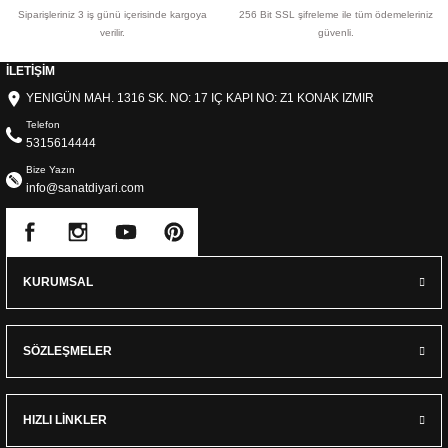
Siparişleriniz 3 iş günü içerisinde kargoya
256 Bit SSL şifreleme ile tüm ödemeleriniz
verilir.
güvenli.
İLETİŞİM
YENIGÜN MAH. 1316 SK. NO: 17 IÇ KAPI NO: Z1 KONAK IZMIR
Telefon
5315614444
Bize Yazın
info@sanatdiyari.com
KURUMSAL
SÖZLEŞMELER
HIZLI LİNKLER