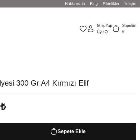
Hakkımızda
Blog
Etkinlikler
İletişim
Giriş Yap
Sepetim
Üye Ol
₺
lyesi 300 Gr A4 Kırmızı Elif
 ₺
Sepete Ekle