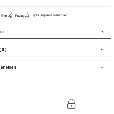
Fiyatı Düşünce Haber Ver
Paylaş
si
 0 )
çenekleri