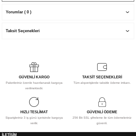
EKNİK ÇİZİM SETLERİ
I MALZEMELER
ZEMELER
R
Muz Kağıtları Aharlı
Yorumlar ( 0 )
EÇLER
Taksit Seçenekleri
IDI
R
GÜVENLİ KARGO
TAKSİT SEÇENEKLERİ
Paketleriniz özenle hazırlanarak kargoya
Tüm alışverişlerde taksitle ödeme imkanı.
verilmektedir.
HIZLI TESLİMAT
GÜVENLİ ÖDEME
Siparişleriniz 3 iş günü içerisinde kargoya
256 Bit SSL şifreleme ile tüm ödemeleriniz
verilir.
güvenli.
İLETİŞİM