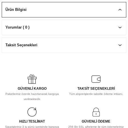
EKNİK ÇİZİM SETLERİ
I MALZEMELER
ZEMELER
R
Muz Kağıtları Aharlı
Ürün Bilgisi
EÇLER
Yorumlar ( 0 )
Taksit Seçenekleri
IDI
R
GÜVENLİ KARGO
TAKSİT SEÇENEKLERİ
Paketleriniz özenle hazırlanarak kargoya
Tüm alışverişlerde taksitle ödeme imkanı.
verilmektedir.
HIZLI TESLİMAT
GÜVENLİ ÖDEME
Siparişleriniz 3 iş günü içerisinde kargoya
256 Bit SSL şifreleme ile tüm ödemeleriniz