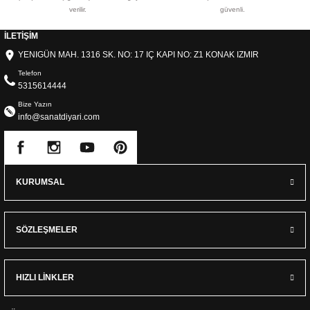
verilir.
güvenli.
İLETİŞİM
YENIGÜN MAH. 1316 SK. NO: 17 IÇ KAPI NO: Z1 KONAK IZMIR
Telefon
5315614444
Bize Yazın
info@sanatdiyari.com
KURUMSAL
SÖZLEŞMELER
HIZLI LİNKLER