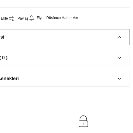
Fiyatı Düşünce Haber Ver
Paylaş
si
 0 )
çenekleri