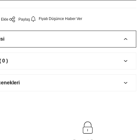
Fiyatı Düşünce Haber Ver
Paylaş
si
 0 )
çenekleri