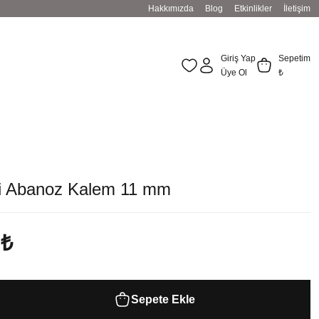
Hakkımızda
Blog
Etkinlikler
İletişim
Giriş Yap
Sepetim
Üye Ol
₺
li Abanoz Kalem 11 mm
 ₺
Sepete Ekle