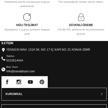
Paketleriniz özenle hazırlanarak kargoya
Tüm alışverişlerde taksitle ödeme imkanı.
verilmektedir.
HIZLI TESLİMAT
GÜVENLİ ÖDEME
Siparişleriniz 3 iş günü içerisinde kargoya
256 Bit SSL şifreleme ile tüm ödemeleriniz
verilir.
güvenli.
İLETİŞİM
YENIGÜN MAH. 1316 SK. NO: 17 IÇ KAPI NO: Z1 KONAK IZMIR
Telefon
5315614444
Bize Yazın
info@sanatdiyari.com
KURUMSAL