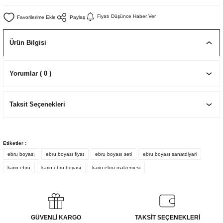
EKNİK ÇİZİM SETLERİ
I MALZEMELER
ZEMELER
R
Muz Kağıtları Aharlı
Fiyatı Düşünce Haber Ver
Paylaş
EÇLER
Ürün Bilgisi
Yorumlar ( 0 )
IDI
Taksit Seçenekleri
R
Etiketler :
ebru boyası
ebru boyası fiyat
ebru boyası seti
ebru boyası sanatdiyari
karin ebru
karin ebru boyası
karin ebru malzemesi
GÜVENLİ KARGO
TAKSİT SEÇENEKLERİ