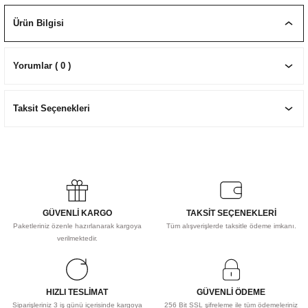
EKNİK ÇİZİM SETLERİ
I MALZEMELER
ZEMELER
R
Muz Kağıtları Aharlı
Ürün Bilgisi
EÇLER
Yorumlar ( 0 )
Taksit Seçenekleri
IDI
R
GÜVENLİ KARGO
TAKSİT SEÇENEKLERİ
Paketleriniz özenle hazırlanarak kargoya
Tüm alışverişlerde taksitle ödeme imkanı.
verilmektedir.
HIZLI TESLİMAT
GÜVENLİ ÖDEME
Siparişleriniz 3 iş günü içerisinde kargoya
256 Bit SSL şifreleme ile tüm ödemeleriniz