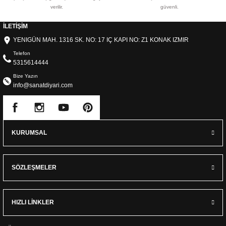
verilir.
güvenli.
İLETİŞİM
YENIGÜN MAH. 1316 SK. NO: 17 IÇ KAPI NO: Z1 KONAK IZMIR
Telefon
5315614444
Bize Yazın
info@sanatdiyari.com
KURUMSAL
SÖZLEŞMELER
HIZLI LİNKLER