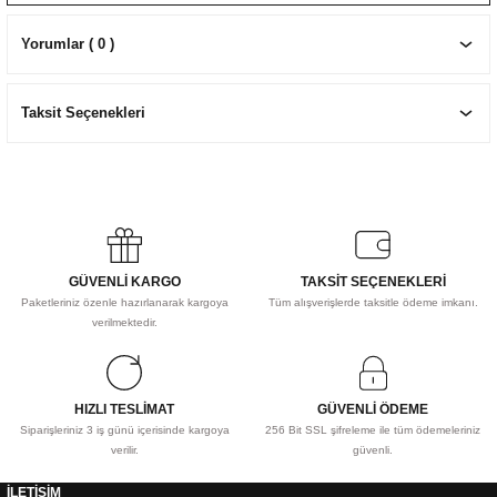
EKNİK ÇİZİM SETLERİ
I MALZEMELER
ZEMELER
R
Muz Kağıtları Aharlı
Yorumlar ( 0 )
EÇLER
Taksit Seçenekleri
IDI
R
GÜVENLİ KARGO
TAKSİT SEÇENEKLERİ
Paketleriniz özenle hazırlanarak kargoya
Tüm alışverişlerde taksitle ödeme imkanı.
verilmektedir.
HIZLI TESLİMAT
GÜVENLİ ÖDEME
Siparişleriniz 3 iş günü içerisinde kargoya
256 Bit SSL şifreleme ile tüm ödemeleriniz
verilir.
güvenli.
İLETİŞİM