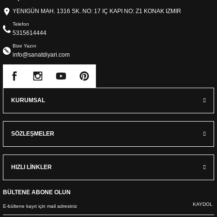
YENIGÜN MAH. 1316 SK. NO: 17 IÇ KAPI NO: Z1 KONAK IZMIR
Telefon
5315614444
Bize Yazın
info@sanatdiyari.com
KURUMSAL
SÖZLEŞMELER
HIZLI LİNKLER
BÜLTENE ABONE OLUN
KAYDOL