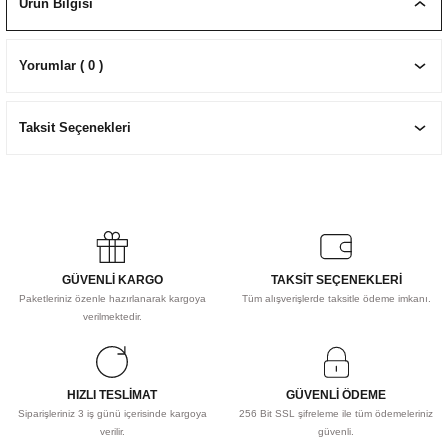
Ürün Bilgisi
EKNİK ÇİZİM SETLERİ
I MALZEMELER
ZEMELER
R
Muz Kağıtları Aharlı
Yorumlar ( 0 )
EÇLER
Taksit Seçenekleri
IDI
R
GÜVENLİ KARGO
TAKSİT SEÇENEKLERİ
Paketleriniz özenle hazırlanarak kargoya
Tüm alışverişlerde taksitle ödeme imkanı.
verilmektedir.
HIZLI TESLİMAT
GÜVENLİ ÖDEME
Siparişleriniz 3 iş günü içerisinde kargoya
256 Bit SSL şifreleme ile tüm ödemeleriniz
verilir.
güvenli.