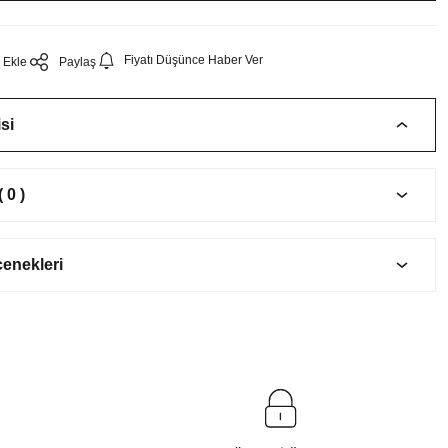
Fiyatı Düşünce Haber Ver
Paylaş
si
 0 )
çenekleri