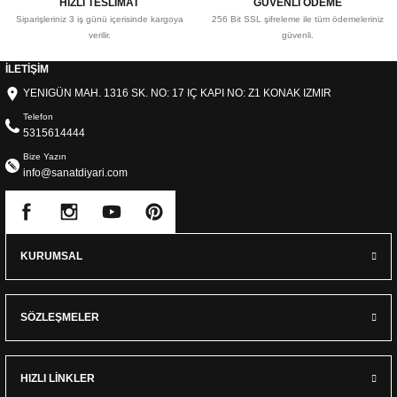
HIZLI TESLİMAT
GÜVENLİ ÖDEME
Siparişleriniz 3 iş günü içerisinde kargoya
256 Bit SSL şifreleme ile tüm ödemeleriniz
verilir.
güvenli.
İLETİŞİM
YENIGÜN MAH. 1316 SK. NO: 17 IÇ KAPI NO: Z1 KONAK IZMIR
Telefon
5315614444
Bize Yazın
info@sanatdiyari.com
KURUMSAL
SÖZLEŞMELER
HIZLI LİNKLER