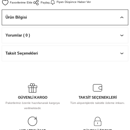
Fiyatı Düşünce Haber Ver
Paylaş
EKNİK ÇİZİM SETLERİ
I MALZEMELER
ZEMELER
R
Muz Kağıtları Aharlı
Ürün Bilgisi
EÇLER
Yorumlar ( 0 )
IDI
Taksit Seçenekleri
R
GÜVENLİ KARGO
TAKSİT SEÇENEKLERİ
Paketleriniz özenle hazırlanarak kargoya
Tüm alışverişlerde taksitle ödeme imkanı.
verilmektedir.