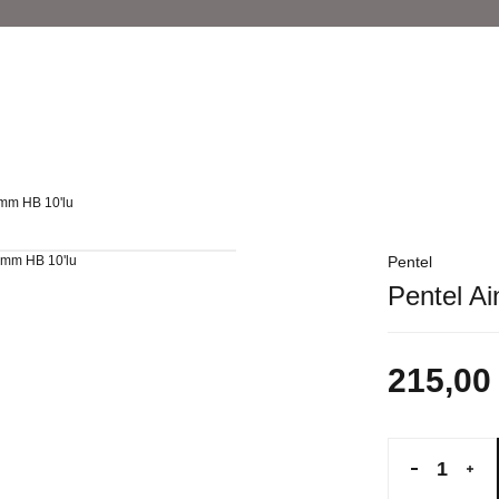
 mm HB 10'lu
Pentel
Pentel A
215,00
di
Tükendi
Haff