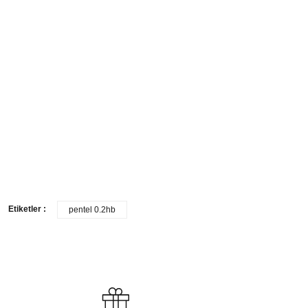
Linex 50 cm Super Series Anti-Slide Kaydırmaz Cetvel
Haff Trilin
1.200,00 ₺
3.593,11 
Tükendi
Karin
KARİN TRİLİN 13100
800,00 ₺
Etiketler :
pentel 0.2hb