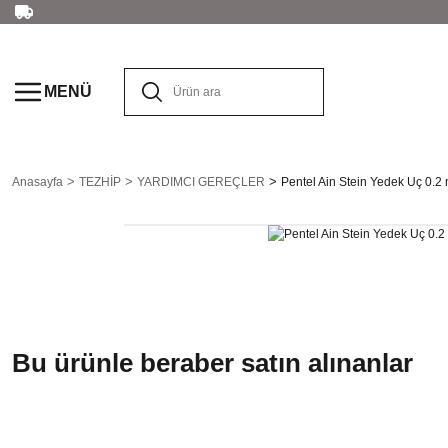
MENÜ
Anasayfa
TEZHİP
YARDIMCI GEREÇLER
Pentel Ain Stein Yedek Uç 0.2
Bu ürünle beraber satın alınanlar
Tüken
LINEX
Haff