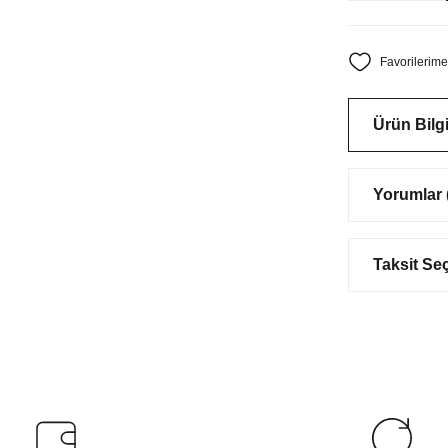
 NO:629
Haff Trilin 133AK
₺
4.363,06 ₺
Ürün Bilgi
Yorumlar (
Taksit Se