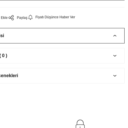
Fiyatı Düşünce Haber Ver
Paylaş
si
 0 )
çenekleri