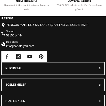
HIZLI TESLİMAT
GÜVENLİ ÖDEME
Siparişleriniz 3 iş günü içerisinde kargoya
256 Bit SSL şifreleme ile tüm ödemeleriniz
verilir.
güvenli.
İLETİŞİM
YENIGÜN MAH. 1316 SK. NO: 17 IÇ KAPI NO: Z1 KONAK IZMIR
Telefon
5315614444
Bize Yazın
info@sanatdiyari.com
KURUMSAL
SÖZLEŞMELER
HIZLI LİNKLER