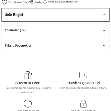
Fiyatı Düşünce Haber Ver
Paylaş
EKNİK ÇİZİM SETLERİ
I MALZEMELER
ZEMELER
R
Muz Kağıtları Aharlı
Ürün Bilgisi
EÇLER
Yorumlar ( 0 )
IDI
Taksit Seçenekleri
R
GÜVENLİ KARGO
TAKSİT SEÇENEKLERİ
Paketleriniz özenle hazırlanarak kargoya
Tüm alışverişlerde taksitle ödeme imkanı.
verilmektedir.