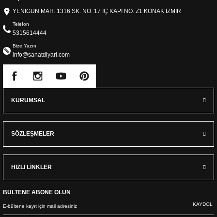
YENIGÜN MAH. 1316 SK. NO: 17 IÇ KAPI NO: Z1 KONAK IZMIR
Telefon
5315614444
Bize Yazın
info@sanatdiyari.com
KURUMSAL
SÖZLEŞMELER
HIZLI LİNKLER
BÜLTENE ABONE OLUN
KAYDOL