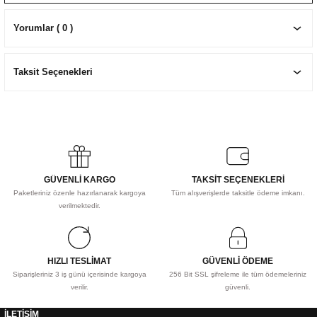
EKNİK ÇİZİM SETLERİ
I MALZEMELER
ZEMELER
R
Muz Kağıtları Aharlı
Yorumlar ( 0 )
EÇLER
Taksit Seçenekleri
IDI
R
GÜVENLİ KARGO
TAKSİT SEÇENEKLERİ
Paketleriniz özenle hazırlanarak kargoya
Tüm alışverişlerde taksitle ödeme imkanı.
verilmektedir.
HIZLI TESLİMAT
GÜVENLİ ÖDEME
Siparişleriniz 3 iş günü içerisinde kargoya
256 Bit SSL şifreleme ile tüm ödemeleriniz
verilir.
güvenli.
İLETİŞİM