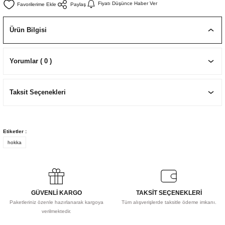
Fiyatı Düşünce Haber Ver
Paylaş
EKNİK ÇİZİM SETLERİ
I MALZEMELER
ZEMELER
R
Muz Kağıtları Aharlı
Ürün Bilgisi
EÇLER
Yorumlar ( 0 )
IDI
Taksit Seçenekleri
R
Etiketler :
hokka
GÜVENLİ KARGO
TAKSİT SEÇENEKLERİ
Paketleriniz özenle hazırlanarak kargoya
Tüm alışverişlerde taksitle ödeme imkanı.
verilmektedir.