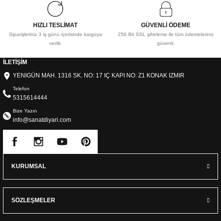
HIZLI TESLİMAT
GÜVENLİ ÖDEME
Siparişleriniz 3 iş günü içerisinde kargoya
256 Bit SSL şifreleme ile tüm ödemeleriniz
verilir.
güvenli.
İLETİŞİM
YENIGÜN MAH. 1316 SK. NO: 17 IÇ KAPI NO: Z1 KONAK IZMIR
Telefon
5315614444
Bize Yazın
info@sanatdiyari.com
KURUMSAL
SÖZLEŞMELER