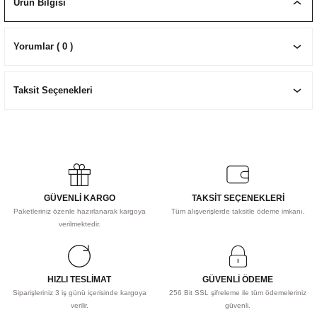
Ürün Bilgisi
EKNİK ÇİZİM SETLERİ
I MALZEMELER
ZEMELER
R
Muz Kağıtları Aharlı
Yorumlar ( 0 )
EÇLER
Taksit Seçenekleri
IDI
R
GÜVENLİ KARGO
TAKSİT SEÇENEKLERİ
Paketleriniz özenle hazırlanarak kargoya
Tüm alışverişlerde taksitle ödeme imkanı.
verilmektedir.
HIZLI TESLİMAT
GÜVENLİ ÖDEME
Siparişleriniz 3 iş günü içerisinde kargoya
256 Bit SSL şifreleme ile tüm ödemeleriniz
verilir.
güvenli.