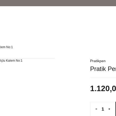
alem No:1
Pratikpen
Pratik P
1.120,