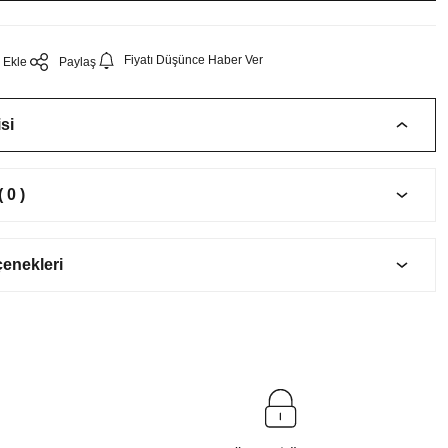
Fiyatı Düşünce Haber Ver
Paylaş
si
 0 )
çenekleri