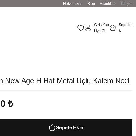
Hakkımızda
Blog
Etkinlikler
İletişim
Giriş Yap
Sepetim
Üye Ol
₺
en New Age H Hat Metal Uçlu Kalem No:1
00 ₺
Sepete Ekle