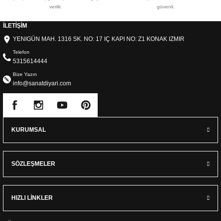
verilir.
güvenli.
İLETİŞİM
YENIGÜN MAH. 1316 SK. NO: 17 IÇ KAPI NO: Z1 KONAK IZMIR
Telefon
5315614444
Bize Yazın
info@sanatdiyari.com
KURUMSAL
SÖZLEŞMELER
HIZLI LİNKLER