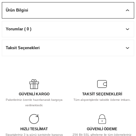
EKNİK ÇİZİM SETLERİ
I MALZEMELER
ZEMELER
R
Muz Kağıtları Aharlı
Ürün Bilgisi
EÇLER
Yorumlar ( 0 )
Taksit Seçenekleri
IDI
R
GÜVENLİ KARGO
TAKSİT SEÇENEKLERİ
Paketleriniz özenle hazırlanarak kargoya
Tüm alışverişlerde taksitle ödeme imkanı.
verilmektedir.
HIZLI TESLİMAT
GÜVENLİ ÖDEME
Siparişleriniz 3 iş günü içerisinde kargoya
256 Bit SSL şifreleme ile tüm ödemeleriniz