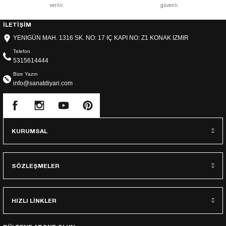
verilir.
güvenli.
İLETİŞİM
YENIGÜN MAH. 1316 SK. NO: 17 IÇ KAPI NO: Z1 KONAK IZMIR
Telefon
5315614444
Bize Yazın
info@sanatdiyari.com
KURUMSAL
SÖZLEŞMELER
HIZLI LİNKLER