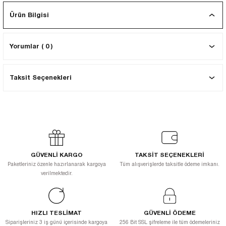
EKNİK ÇİZİM SETLERİ
I MALZEMELER
ZEMELER
R
Muz Kağıtları Aharlı
Ürün Bilgisi
EÇLER
Yorumlar ( 0 )
Taksit Seçenekleri
ĞIDI
R
GÜVENLİ KARGO
TAKSİT SEÇENEKLERİ
Paketleriniz özenle hazırlanarak kargoya
Tüm alışverişlerde taksitle ödeme imkanı.
verilmektedir.
HIZLI TESLİMAT
GÜVENLİ ÖDEME
Siparişleriniz 3 iş günü içerisinde kargoya
256 Bit SSL şifreleme ile tüm ödemeleriniz