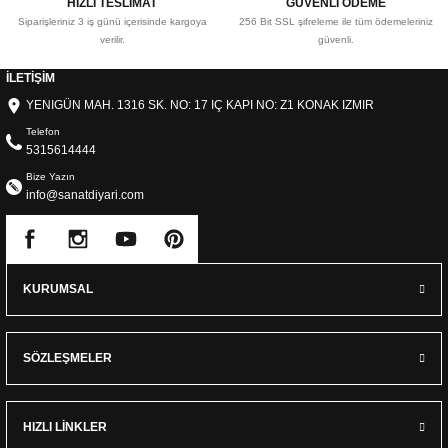
HIZLI TESLİMAT
GÜVENLİ ÖDEME
Siparişleriniz 3 iş günü içerisinde kargoya
256 Bit SSL şifreleme ile tüm ödemeleriniz
verilir.
güvenli.
İLETİŞİM
YENIGÜN MAH. 1316 SK. NO: 17 IÇ KAPI NO: Z1 KONAK IZMIR
Telefon
5315614444
Bize Yazın
info@sanatdiyari.com
KURUMSAL
SÖZLEŞMELER
HIZLI LİNKLER