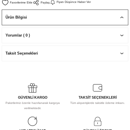
Fiyatı Düşünce Haber Ver
Paylaş
EKNİK ÇİZİM SETLERİ
I MALZEMELER
ZEMELER
R
Muz Kağıtları Aharlı
Ürün Bilgisi
EÇLER
Yorumlar ( 0 )
IDI
Taksit Seçenekleri
R
GÜVENLİ KARGO
TAKSİT SEÇENEKLERİ
Paketleriniz özenle hazırlanarak kargoya
Tüm alışverişlerde taksitle ödeme imkanı.
verilmektedir.