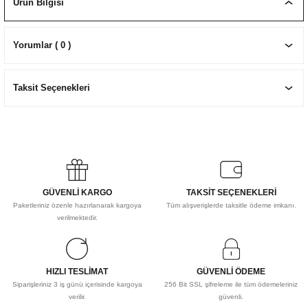
Ürün Bilgisi
EKNİK ÇİZİM SETLERİ
I MALZEMELER
ZEMELER
R
Muz Kağıtları Aharlı
Yorumlar ( 0 )
EÇLER
Taksit Seçenekleri
IDI
R
GÜVENLİ KARGO
TAKSİT SEÇENEKLERİ
Paketleriniz özenle hazırlanarak kargoya
Tüm alışverişlerde taksitle ödeme imkanı.
verilmektedir.
HIZLI TESLİMAT
GÜVENLİ ÖDEME
Siparişleriniz 3 iş günü içerisinde kargoya
256 Bit SSL şifreleme ile tüm ödemeleriniz
verilir.
güvenli.