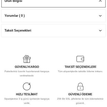
Ürün Bilgisi
EKNİK ÇİZİM SETLERİ
I MALZEMELER
ZEMELER
R
Muz Kağıtları Aharlı
Yorumlar ( 0 )
EÇLER
Taksit Seçenekleri
IDI
R
GÜVENLİ KARGO
TAKSİT SEÇENEKLERİ
Paketleriniz özenle hazırlanarak kargoya
Tüm alışverişlerde taksitle ödeme imkanı.
verilmektedir.
HIZLI TESLİMAT
GÜVENLİ ÖDEME
Siparişleriniz 3 iş günü içerisinde kargoya
256 Bit SSL şifreleme ile tüm ödemeleriniz
verilir.
güvenli.