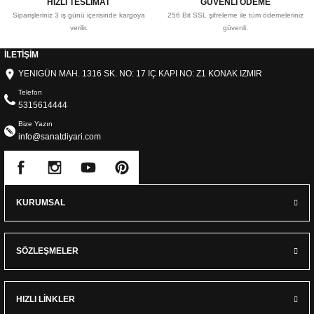
HIZLI TESLİMAT
GÜVENLİ ÖDEME
Siparişleriniz 3 iş günü içerisinde kargoya
256 Bit SSL şifreleme ile tüm ödemeleriniz
verilir.
güvenli.
İLETİŞİM
YENIGÜN MAH. 1316 SK. NO: 17 IÇ KAPI NO: Z1 KONAK IZMIR
Telefon
5315614444
Bize Yazın
info@sanatdiyari.com
KURUMSAL
SÖZLEŞMELER
HIZLI LİNKLER