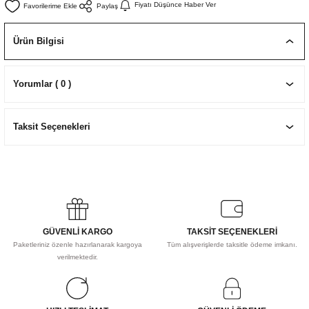
Fiyatı Düşünce Haber Ver
Paylaş
EKNİK ÇİZİM SETLERİ
I MALZEMELER
ZEMELER
R
Muz Kağıtları Aharlı
Ürün Bilgisi
EÇLER
Yorumlar ( 0 )
IDI
Taksit Seçenekleri
R
GÜVENLİ KARGO
TAKSİT SEÇENEKLERİ
Paketleriniz özenle hazırlanarak kargoya
Tüm alışverişlerde taksitle ödeme imkanı.
verilmektedir.