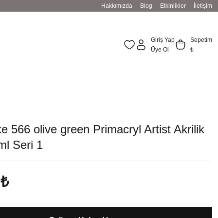
Hakkımızda
Blog
Etkinlikler
İletişim
Giriş Yap
Sepetim
Üye Ol
₺
 566 olive green Primacryl Artist Akrilik
l Seri 1
 ₺